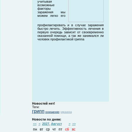
учитывая
возможные
факторы
заражения мы
можем легко его
профилактировать и в случае заражения
быстро лечить. Эффективность лечения в
первую очередь зависит от своевременно
оказанной помощи, а так же занимался ли
человек профилактикой гриппа
Новостей нет!
Теги:
грипп
онищенко
украина
Новости по дням:
<<
<
2027
,
Август
>
>>
пн
вт
ср
чт
пт
сб
вс