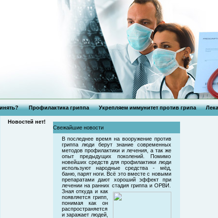
инять?
Профилактика гриппа
Укрепляем иммунитет против грипа
Лека
Новостей нет!
Свежайшие новости
В последнее время на вооружение против
гриппа люди берут знание современных
методов профилактики и лечения, а так же
опыт предыдущих поколений. Помимо
новейших средств для профилактики люди
используют народные средства - мёд,
баню, парят ноги. Всё это вместе с новыми
препаратами дают хороший эффект при
лечении на ранних стадия гриппа и ОРВИ.
Зная откуда и как
появляется грипп,
понимая как он
распространяется
и заражает людей,