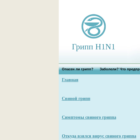
Грипп H1N1
Опасен ли грипп?
Заболели? Что предпр
Главная
Свиной грипп
Симптомы свиного гриппа
Откуда взялся вирус свиного гриппа