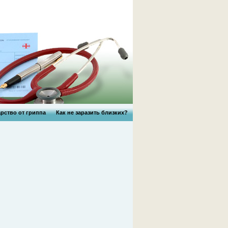
рство от гриппа
Как не заразить близких?