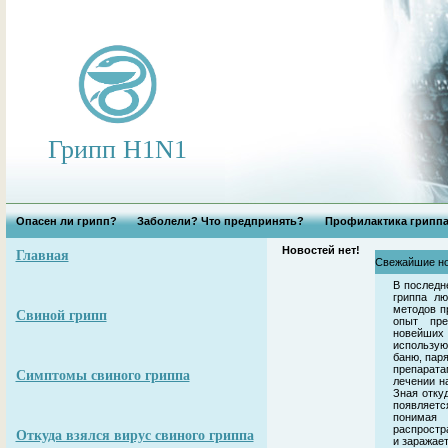
Грипп H1N1
Опасен ли грипп?
Заболели? Что предпринять?
Профилактика грипп
Новостей нет!
Главная
Свежайшие но
В последн
гриппа л
методов п
Свиной грипп
опыт пре
новейших 
использу
баню, паря
препарат
Симптомы свиного гриппа
лечении н
Зная отку
появляетс
понимая 
распростр
Откуда взялся вирус свиного гриппа
и заражае