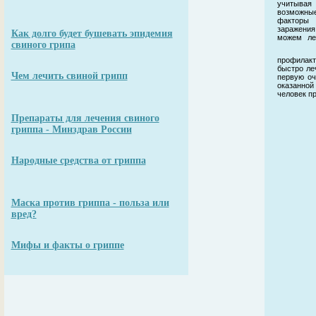
учитывая
возможны
факторы
заражен
Как долго будет бушевать эпидемия
можем ле
свиного грипа
профилакт
быстро ле
Чем лечить свиной грипп
первую оч
оказанной
человек п
Препараты для лечения свиного
гриппа - Минздрав России
Народные средства от гриппа
Маска против гриппа - польза или
вред?
Мифы и факты о гриппе