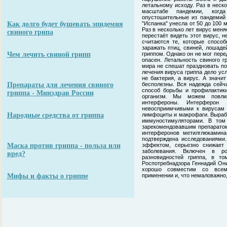
летальному исходу. Раз в неско
масштабе пандемии, когд
опустошительные из пандемий б
Как долго будет бушевать эпидемия
"Испанка" унесла от 50 до 100 
Раз в несколько лет вирус меня
свиного грипа
перестаёт видеть этот вирус, 
считаются те, которые способ
заражать птиц, свиней, лошаде
Чем лечить свиной грипп
гриппом. Однако он не мог пере
опасен. Летальность свиного г
мира не спешат праздновать по
лечения вируса гриппа дело ус
не бактерия, а вирус. А значи
Препараты для лечения свиного
бесполезны. Вся надежда сейча
способ борьбы и профилактики
гриппа - Минздрав России
организм. Мы можем повли
интерфероны. Интерферон 
невосприимчивыми к вирусам 
Народные средства от гриппа
лимфоциты и макрофаги. Выраб
иммуностимуляторами. В том
зарекомендовавшим препаратом
интерферонов метилглюкамина
подтверждена исследованиями
Маска против гриппа - польза или
эффектом, серьезно снижает
заболевания. Включен в р
вред?
разновидностей гриппа, в т
Роспотребнадзора Геннадий Они
хорошо совместим со всем
Мифы и факты о гриппе
применении и, что немаловажно