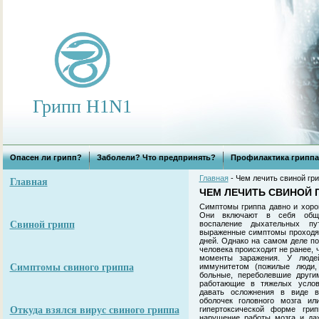
Грипп H1N1
Опасен ли грипп?
Заболели? Что предпринять?
Профилактика гриппа
Главная
- Чем лечить свиной гр
Главная
ЧЕМ ЛЕЧИТЬ СВИНОЙ 
Симптомы гриппа давно и хоро
Они включают в себя общу
Свиной грипп
воспаление дыхательных пу
выраженные симптомы проходят
дней. Однако на самом деле п
человека происходит не ранее, 
моменты заражения. У люде
Симптомы свиного гриппа
иммунитетом (пожилые люди, 
больные, переболевшие други
работающие в тяжелых услов
давать осложнения в виде во
оболочек головного мозга и
Откуда взялся вирус свиного гриппа
гипертоксической форме грип
нарушение работы мозга и даж