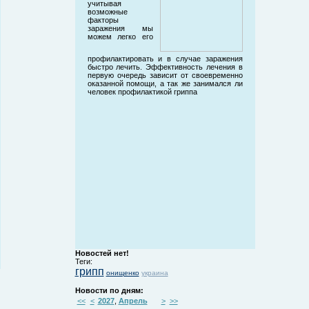
учитывая
возможные
факторы
заражения мы
можем легко его
профилактировать и в случае заражения
быстро лечить. Эффективность лечения в
первую очередь зависит от своевременно
оказанной помощи, а так же занимался ли
человек профилактикой гриппа
Новостей нет!
Теги:
грипп
онищенко
украина
Новости по дням:
<<
<
2027
,
Апрель
>
>>