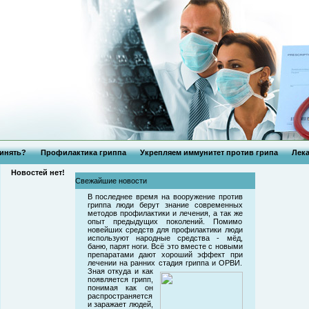
инять?
Профилактика гриппа
Укрепляем иммунитет против грипа
Лека
Новостей нет!
Свежайшие новости
В последнее время на вооружение против
гриппа люди берут знание современных
методов профилактики и лечения, а так же
опыт предыдущих поколений. Помимо
новейших средств для профилактики люди
используют народные средства - мёд,
баню, парят ноги. Всё это вместе с новыми
препаратами дают хороший эффект при
лечении на ранних стадия гриппа и ОРВИ.
Зная откуда и как
появляется грипп,
понимая как он
распространяется
и заражает людей,