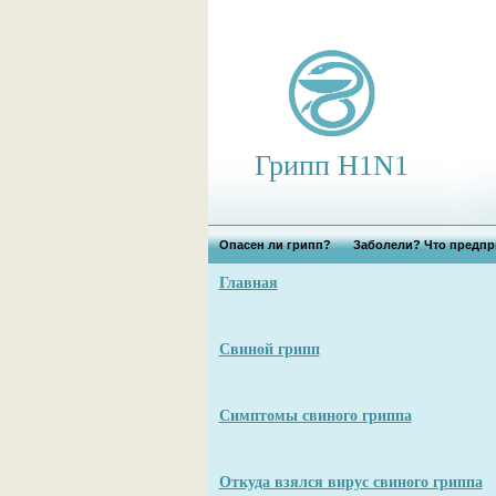
Грипп H1N1
Опасен ли грипп?
Заболели? Что предпр
Главная
Свиной грипп
Симптомы свиного гриппа
Откуда взялся вирус свиного гриппа