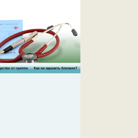
рство от гриппа
Как не заразить близких?